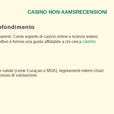
CASINO NON AAMS
RECENSIONI
rofondimento
parenti. Come esperto di casinò online e licenze estere,
casino
ttivo è fornire una guida affidabile a chi cerca
nze valide (come Curaçao o MGA), regolamenti interni chiari
rocesso di valutazione.