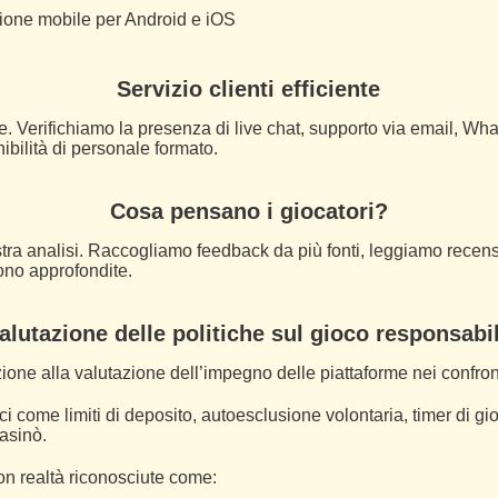
zione mobile per Android e iOS
Servizio clienti efficiente
ile. Verifichiamo la presenza di live chat, supporto via email, Wh
onibilità di personale formato.
Cosa pensano i giocatori?
ostra analisi. Raccogliamo feedback da più fonti, leggiamo recen
ono approfondite.
alutazione delle politiche sul gioco responsabi
one alla valutazione dell’impegno delle piattaforme nei confron
ci come limiti di deposito, autoesclusione volontaria, timer di gi
casinò.
con realtà riconosciute come: